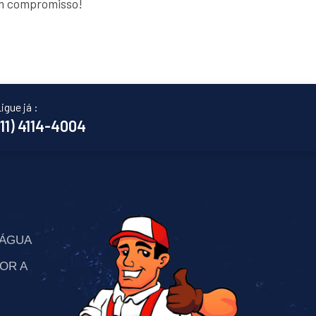
em compromisso!
igue já :
(11) 4114-4004
’ÁGUA
OR A