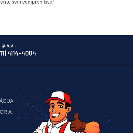
amento sem compromisso!
igue já :
(11) 4114-4004
’ÁGUA
OR A