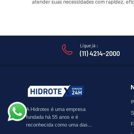
atender suas necessidades com rapidez, efi
Ligue já :
(11) 4214-2000
I
A Hidrotex é uma empresa
fundada há 55 anos e é
F
reconhecida como uma das...