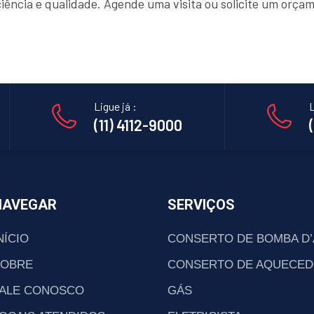
ciência e qualidade. Agende uma visita ou solicite um orç
Ligue já :
L
(11) 4112-9000
NAVEGAR
SERVIÇOS
NÍCIO
CONSERTO DE BOMBA D
SOBRE
CONSERTO DE AQUECED
ALE CONOSCO
GÁS