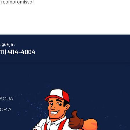
em compromisso!
igue já :
(11) 4114-4004
’ÁGUA
OR A