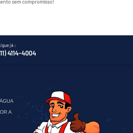
amento sem compromisso!
igue já :
(11) 4114-4004
’ÁGUA
OR A