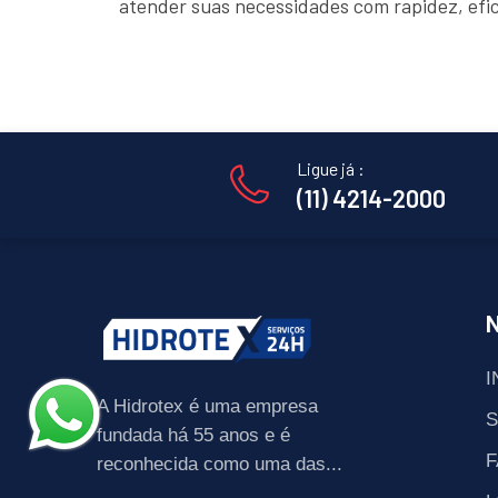
atender suas necessidades com rapidez, efi
Ligue já :
(11) 4214-2000
I
A Hidrotex é uma empresa
fundada há 55 anos e é
F
reconhecida como uma das...