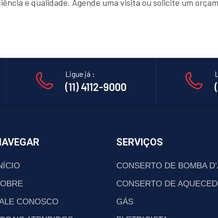
ciência e qualidade. Agende uma visita ou solicite um orç
Ligue já :
L
(11) 4112-9000
NAVEGAR
SERVIÇOS
NÍCIO
CONSERTO DE BOMBA D
SOBRE
CONSERTO DE AQUECED
ALE CONOSCO
GÁS