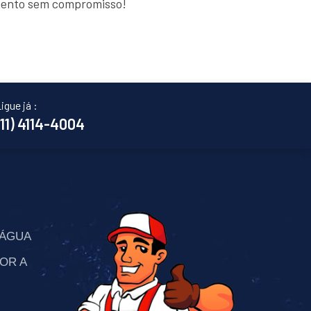
amento sem compromisso!
igue já :
(11) 4114-4004
’ÁGUA
OR A