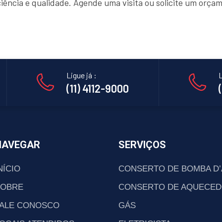
ciência e qualidade. Agende uma visita ou solicite um orç
Ligue já :
L
(11) 4112-9000
NAVEGAR
SERVIÇOS
NÍCIO
CONSERTO DE BOMBA D
SOBRE
CONSERTO DE AQUECED
ALE CONOSCO
GÁS