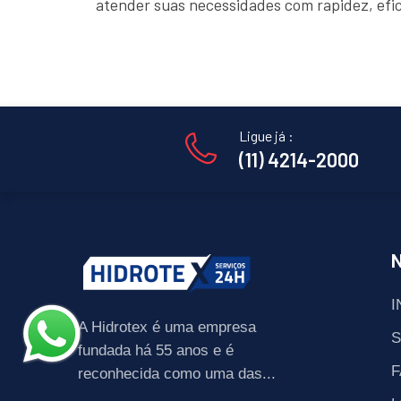
atender suas necessidades com rapidez, efi
Ligue já :
(11) 4214-2000
I
A Hidrotex é uma empresa
fundada há 55 anos e é
F
reconhecida como uma das...