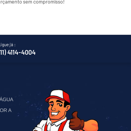
m orçamento sem compromisso!
igue já :
(11) 4114-4004
’ÁGUA
OR A