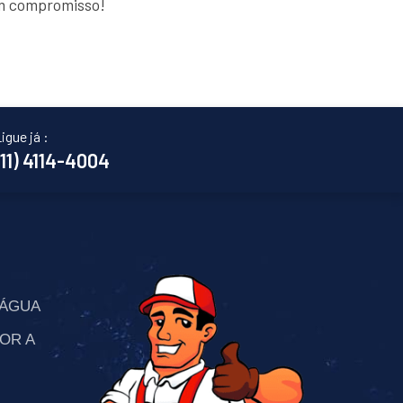
em compromisso!
igue já :
(11) 4114-4004
’ÁGUA
OR A