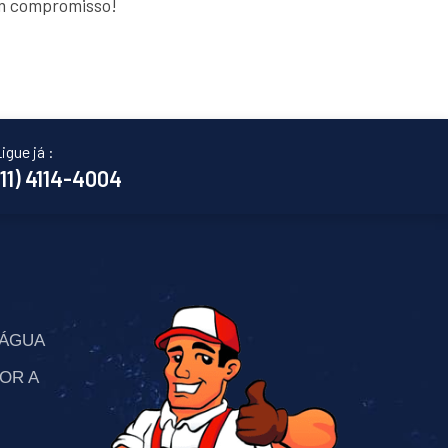
em compromisso!
igue já :
(11) 4114-4004
’ÁGUA
OR A