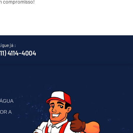
em compromisso!
igue já :
(11) 4114-4004
’ÁGUA
OR A