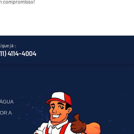
em compromisso!
igue já :
(11) 4114-4004
’ÁGUA
OR A