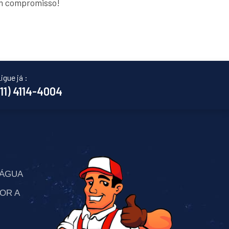
em compromisso!
igue já :
(11) 4114-4004
’ÁGUA
OR A