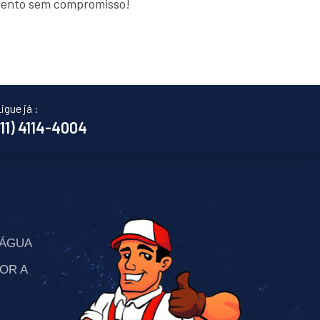
amento sem compromisso!
igue já :
(11) 4114-4004
’ÁGUA
OR A