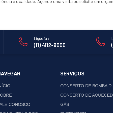
ciência e qualidade. Agende uma visita ou solicite um orç
Ligue já :
L
(11) 4112-9000
NAVEGAR
SERVIÇOS
NÍCIO
CONSERTO DE BOMBA D
SOBRE
CONSERTO DE AQUECED
ALE CONOSCO
GÁS