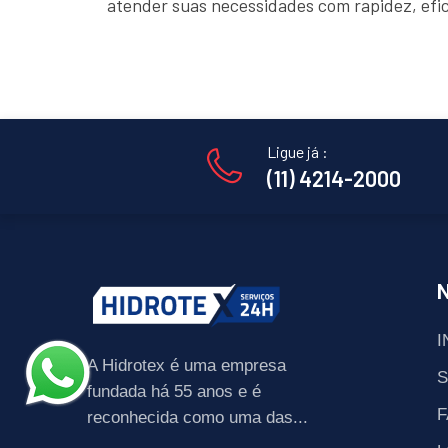
atender suas necessidades com rapidez, efi
Ligue já :
(11) 4214-2000
I
A Hidrotex é uma empresa
fundada há 55 anos e é
F
reconhecida como uma das...