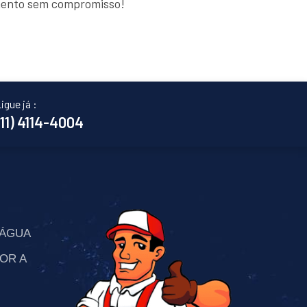
amento sem compromisso!
igue já :
(11) 4114-4004
’ÁGUA
OR A