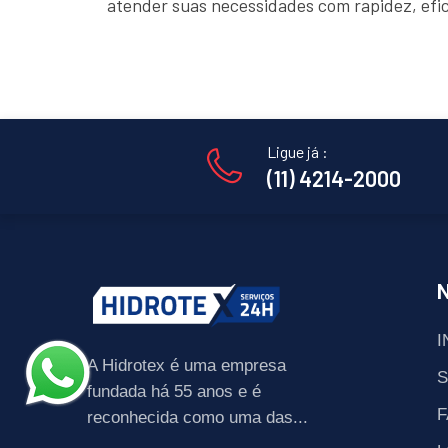
atender suas necessidades com rapidez, efi
Ligue já :
(11) 4214-2000
I
A Hidrotex é uma empresa
fundada há 55 anos e é
F
reconhecida como uma das...