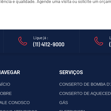
ciência e qualidade. Agende uma visita ou solicite um orç
Ligue já :
L
(11) 4112-9000
NAVEGAR
SERVIÇOS
NÍCIO
CONSERTO DE BOMBA D
SOBRE
CONSERTO DE AQUECED
ALE CONOSCO
GÁS