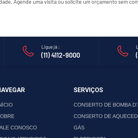
lidade. Agende uma visita ou solicite um orçamento sem co
Ligue já :
L
(11) 4112-9000
NAVEGAR
SERVIÇOS
NÍCIO
CONSERTO DE BOMBA D
SOBRE
CONSERTO DE AQUECED
ALE CONOSCO
GÁS