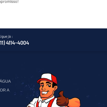
mpromisso!
igue já :
(11) 4114-4004
’ÁGUA
OR A