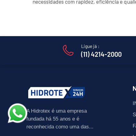
necessidades com rapidez, eficiência e qua
Ligue já :
(11) 4214-2000
I
A Hidrotex é uma empresa
fundada há 55 anos e é
F
reconhecida como uma das...