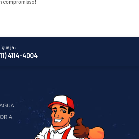
em compromisso!
igue já :
(11) 4114-4004
’ÁGUA
OR A