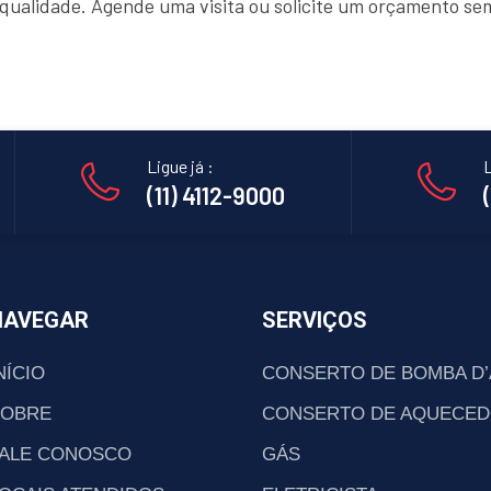
e qualidade. Agende uma visita ou solicite um orçamento s
Ligue já :
L
(11) 4112-9000
NAVEGAR
SERVIÇOS
NÍCIO
CONSERTO DE BOMBA D
SOBRE
CONSERTO DE AQUECED
ALE CONOSCO
GÁS