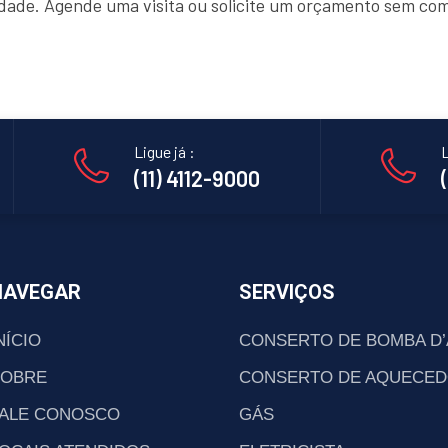
lidade. Agende uma visita ou solicite um orçamento sem co
Ligue já :
L
(11) 4112-9000
NAVEGAR
SERVIÇOS
NÍCIO
CONSERTO DE BOMBA D
SOBRE
CONSERTO DE AQUECED
ALE CONOSCO
GÁS