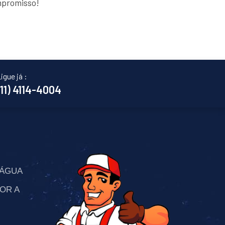
mpromisso!
igue já :
(11) 4114-4004
’ÁGUA
OR A